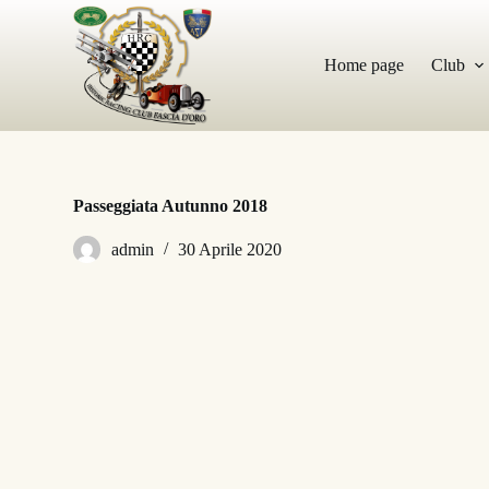
S
a
l
Home page
Club
t
a
a
l
c
o
n
Passeggiata Autunno 2018
t
e
admin
30 Aprile 2020
n
u
t
o